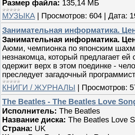
Размер файла:
135,14 МБ
МУЗЫКА
|
Просмотров:
604
|
Дата:
1
Занимательная информатика. Це
Занимательная информатика. Це
Аюми, чемпионка по японским шахма
незнакомца, который предлагает ей 
одержит верх в этом поединке - че
преследует загадочный программис
КНИГИ / ЖУРНАЛЫ
|
Просмотров:
5
The Beatles - The Beatles Love Son
Исполнитель:
The Beatles
Название диска:
The Beatles Love 
Страна:
UK