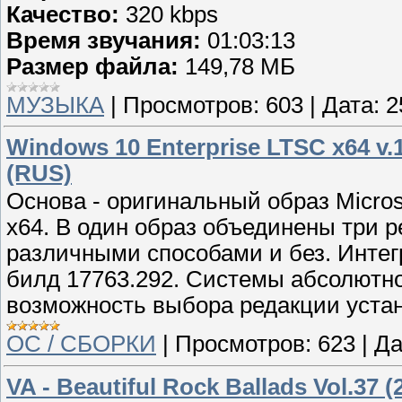
Качество:
320 kbps
Время звучания:
01:03:13
Размер файла:
149,78 МБ
МУЗЫКА
|
Просмотров:
603
|
Дата:
2
Windows 10 Enterprise LTSC x64 v.
(RUS)
Основа - оригинальный образ Micros
x64. В один образ объединены три р
различными способами и без. Интег
билд 17763.292. Системы абсолютно
возможность выбора редакции уста
ОС / СБОРКИ
|
Просмотров:
623
|
Да
VA - Beautiful Rock Ballads Vol.37 (