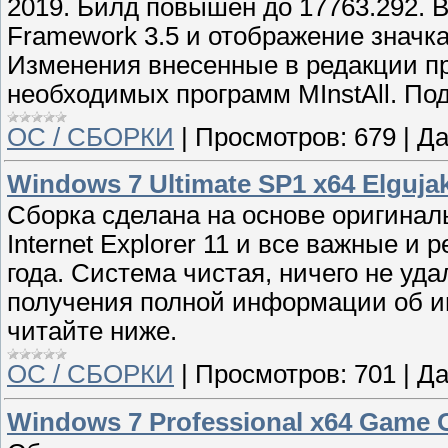
2019. Билд повышен до 17763.292. В
Framework 3.5 и отображение значка
Изменения внесенные в редакции п
необходимых программ MInstAll. По
ОС / СБОРКИ
|
Просмотров:
679
|
Да
Windows 7 Ultimate SP1 x64 Elgujak
Сборка сделана на основе оригинал
Internet Explorer 11 и все важные 
года. Система чистая, ничего не уд
получения полной информации об и
читайте ниже.
ОС / СБОРКИ
|
Просмотров:
701
|
Да
Windows 7 Professional x64 Game O