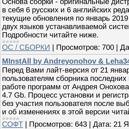
Основа сборки - оригинальные дист
в себя 6 русских и 6 английских ре
текущие обновления по январь 2019 
двух языков устанавливаемой сист
Подробности читайте ниже.
ОС / СБОРКИ
|
Просмотров:
700
|
Да
MInstAll by Andreyonohov & Leha342
Перед Вами лайт-версия от 21 янва
пользователям сборника последних
работе программ от Андрея Онохова
4.7 Gb. Процесс установки и регис
без участия пользователя после вы
и об изменениях в этой версии чита
СОФТ
|
Просмотров:
643
|
Дата:
21 Я