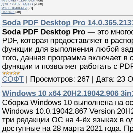
ФИЛЬМЫ / СЕРИАЛЫ
[408]
ДОК. / УЧЕБ. ВИДЕО
[2060]
МУЛЬТФИЛЬМЫ
[21]
РАЗНОЕ
[48]
Soda PDF Desktop Pro 14.0.365.213
Soda PDF Desktop Pro
— это много
PDF, которая предоставляет в расп
функции для выполнения любой зад
того, данная программа включает в
функции и позволяет работать с PD
СОФТ
|
Просмотров:
267
|
Дата:
23 О
Windows 10 x64 20H2.19042.906 3in1
Сборка Windows 10 выполнена на ос
Windows 10.0.19042.867 Version 20H
три редакции ОС на 4-ёх языках в 
доступные на 28 марта 2021 года. 